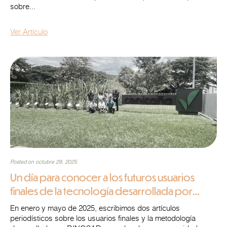
sobre...
Ver Artículo
Posted on octubre 29, 2025
Un día para conocer a los futuros usuarios
finales de la tecnología desarrollada por
DINOSAR, en Colombia
En enero y mayo de 2025, escribimos dos artículos
periodísticos sobre los usuarios finales y la metodología