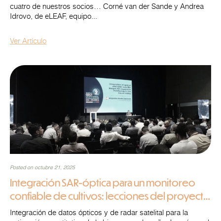
cuatro de nuestros socios… Corné van der Sande y Andrea
Idrovo, de eLEAF, equipo...
Ver Artículo
Posted on octubre 21, 2025
Integración SAR-óptica para un monitoreo
confiable de cultivos: lecciones del proyecto
DINOSAR
Integración de datos ópticos y de radar satelital para la