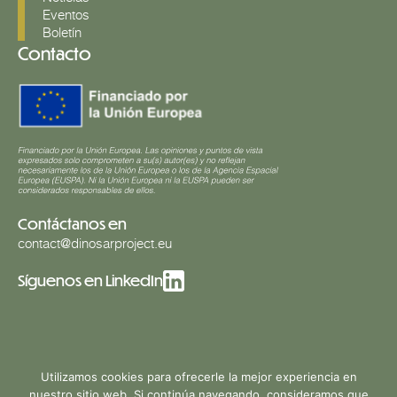
Eventos
Boletín
Contacto
Contáctanos en
contact@dinosarproject.eu
Síguenos en LinkedIn
Utilizamos cookies para ofrecerle la mejor experiencia en
© 2026 Copyright DINOSAR, all rights reserved | design &
nuestro sitio web. Si continúa navegando, consideramos que