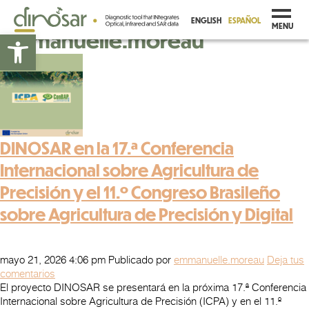
Archivos de autor de
ENGLISH
ESPAÑOL
MENU
emmanuelle.moreau
Abrir barra de herramientas
DINOSAR en la 17.ª Conferencia
Internacional sobre Agricultura de
Precisión y el 11.º Congreso Brasileño
sobre Agricultura de Precisión y Digital
mayo 21, 2026 4:06 pm
Publicado por
emmanuelle.moreau
Deja tus
comentarios
El proyecto DINOSAR se presentará en la próxima 17.ª Conferencia
Internacional sobre Agricultura de Precisión (ICPA) y en el 11.º