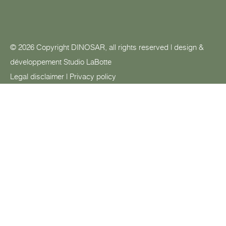
© 2026 Copyright DINOSAR, all rights reserved | design &
développement
Studio LaBotte
Legal disclaimer
|
Privacy policy