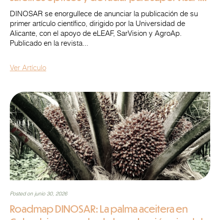
caña de azúcar en el Valle del Cauca, en
DINOSAR se enorgullece de anunciar la publicación de su
Colombia
primer artículo científico, dirigido por la Universidad de
Alicante, con el apoyo de eLEAF, SarVision y AgroAp.
Publicado en la revista...
Ver Artículo
Posted on junio 30, 2026
Roadmap DINOSAR: La palma aceitera en