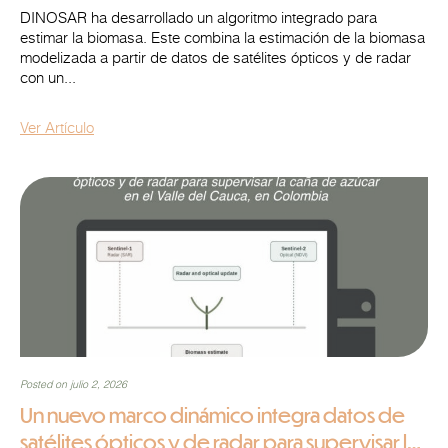
clave en el centro de Ucrania
DINOSAR ha desarrollado un algoritmo integrado para
estimar la biomasa. Este combina la estimación de la biomasa
modelizada a partir de datos de satélites ópticos y de radar
con un...
Ver Artículo
Posted on julio 2, 2026
Un nuevo marco dinámico integra datos de
satélites ópticos y de radar para supervisar la