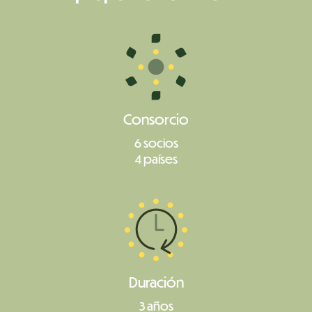
Consorcio
6 socios
4 países
Duración
3 años