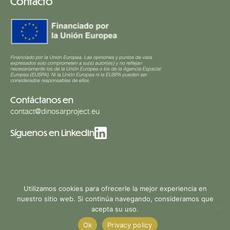
Contacto
Contáctanos en
contact@dinosarproject.eu
Síguenos en LinkedIn
Utilizamos cookies para ofrecerle la mejor experiencia en
© 2026 Copyright DINOSAR, all rights reserved | design &
nuestro sitio web. Si continúa navegando, consideramos que
acepta su uso.
développement
Studio LaBotte
Ok
Privacy policy
Legal disclaimer
|
Privacy policy