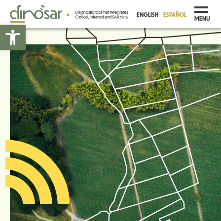
ENGLISH
ESPAÑOL
MENU
Abrir barra de herramientas