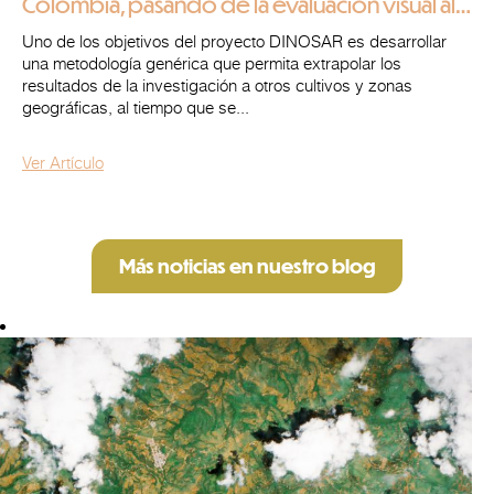
Colombia, pasando de la evaluación visual al
seguimiento objetivo de los cultivos
Uno de los objetivos del proyecto DINOSAR es desarrollar
una metodología genérica que permita extrapolar los
resultados de la investigación a otros cultivos y zonas
geográficas, al tiempo que se...
Ver Artículo
Más noticias en nuestro blog