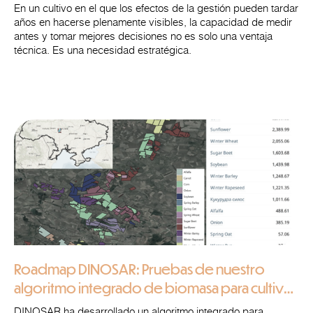
En un cultivo en el que los efectos de la gestión pueden tardar
años en hacerse plenamente visibles, la capacidad de medir
antes y tomar mejores decisiones no es solo una ventaja
técnica. Es una necesidad estratégica.
Roadmap DINOSAR: Pruebas de nuestro
algoritmo integrado de biomasa para cultivos
clave en el centro de Ucrania
DINOSAR ha desarrollado un algoritmo integrado para