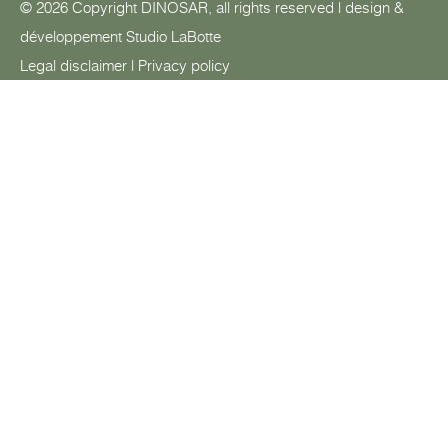
© 2026 Copyright DINOSAR, all rights reserved | design &
développement
Studio LaBotte
Legal disclaimer
|
Privacy policy