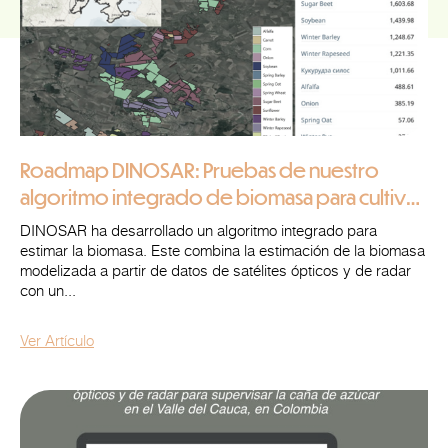
Roadmap DINOSAR: Pruebas de nuestro
algoritmo integrado de biomasa para cultivos
clave en el centro de Ucrania
DINOSAR ha desarrollado un algoritmo integrado para
estimar la biomasa. Este combina la estimación de la biomasa
modelizada a partir de datos de satélites ópticos y de radar
con un...
Ver Artículo