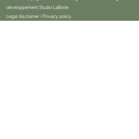
développement
Studio LaBotte
Legal disclaimer
|
Privacy policy