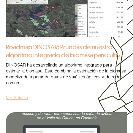
Roadmap DINOSAR: Pruebas de nuestro
algoritmo integrado de biomasa para cultivos
clave en el centro de Ucrania
DINOSAR ha desarrollado un algoritmo integrado para
estimar la biomasa. Este combina la estimación de la biomasa
modelizada a partir de datos de satélites ópticos y de radar
con un...
Ver Artículo