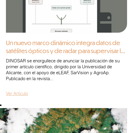
Un nuevo marco dinámico integra datos de
satélites ópticos y de radar para supervisar la
caña de azúcar en el Valle del Cauca, en
DINOSAR se enorgullece de anunciar la publicación de su
Colombia
primer artículo científico, dirigido por la Universidad de
Alicante, con el apoyo de eLEAF, SarVision y AgroAp.
Publicado en la revista...
Ver Artículo